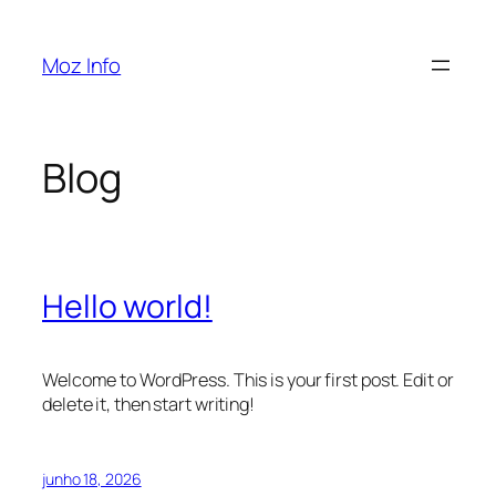
Pular
para
Moz Info
o
conteúdo
Blog
Hello world!
Welcome to WordPress. This is your first post. Edit or
delete it, then start writing!
junho 18, 2026