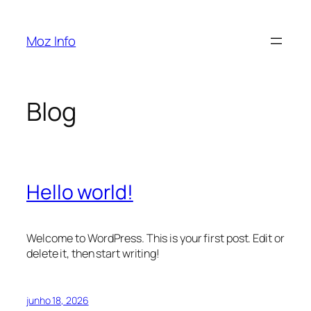
Pular
para
Moz Info
o
conteúdo
Blog
Hello world!
Welcome to WordPress. This is your first post. Edit or
delete it, then start writing!
junho 18, 2026