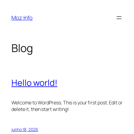
Pular
para
Moz Info
o
conteúdo
Blog
Hello world!
Welcome to WordPress. This is your first post. Edit or
delete it, then start writing!
junho 18, 2026