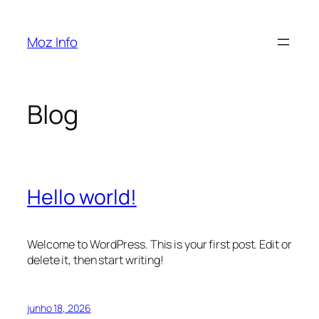
Pular
para
Moz Info
o
conteúdo
Blog
Hello world!
Welcome to WordPress. This is your first post. Edit or
delete it, then start writing!
junho 18, 2026