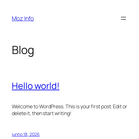
Pular
para
Moz Info
o
conteúdo
Blog
Hello world!
Welcome to WordPress. This is your first post. Edit or
delete it, then start writing!
junho 18, 2026