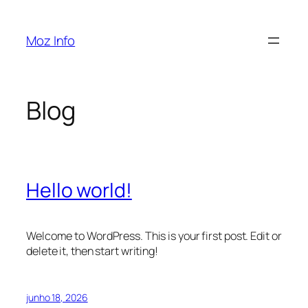
Pular
para
Moz Info
o
conteúdo
Blog
Hello world!
Welcome to WordPress. This is your first post. Edit or
delete it, then start writing!
junho 18, 2026