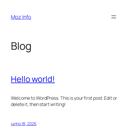
Pular
para
Moz Info
o
conteúdo
Blog
Hello world!
Welcome to WordPress. This is your first post. Edit or
delete it, then start writing!
junho 18, 2026