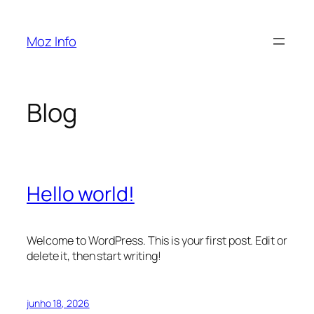
Pular
para
Moz Info
o
conteúdo
Blog
Hello world!
Welcome to WordPress. This is your first post. Edit or
delete it, then start writing!
junho 18, 2026