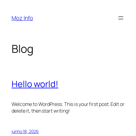
Pular
para
Moz Info
o
conteúdo
Blog
Hello world!
Welcome to WordPress. This is your first post. Edit or
delete it, then start writing!
junho 18, 2026