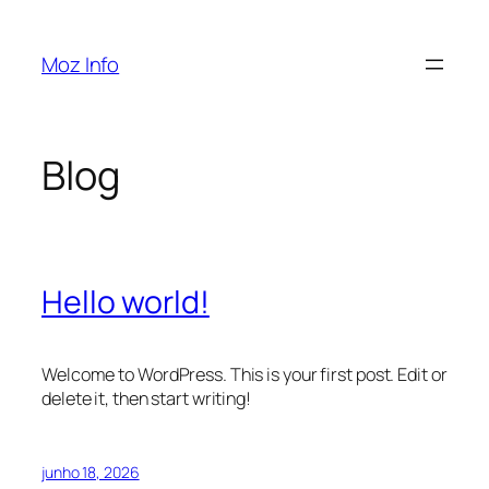
Pular
para
Moz Info
o
conteúdo
Blog
Hello world!
Welcome to WordPress. This is your first post. Edit or
delete it, then start writing!
junho 18, 2026