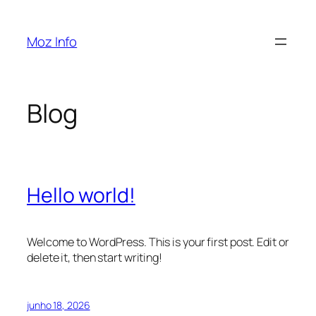
Pular
para
Moz Info
o
conteúdo
Blog
Hello world!
Welcome to WordPress. This is your first post. Edit or
delete it, then start writing!
junho 18, 2026