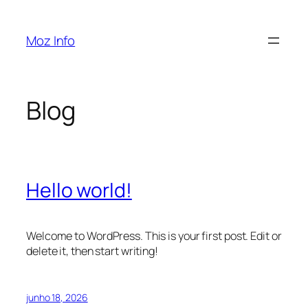
Pular
para
Moz Info
o
conteúdo
Blog
Hello world!
Welcome to WordPress. This is your first post. Edit or
delete it, then start writing!
junho 18, 2026