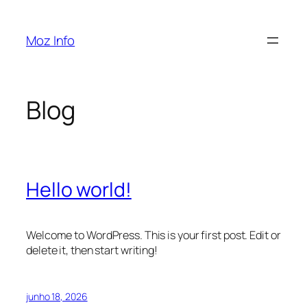
Pular
para
Moz Info
o
conteúdo
Blog
Hello world!
Welcome to WordPress. This is your first post. Edit or
delete it, then start writing!
junho 18, 2026