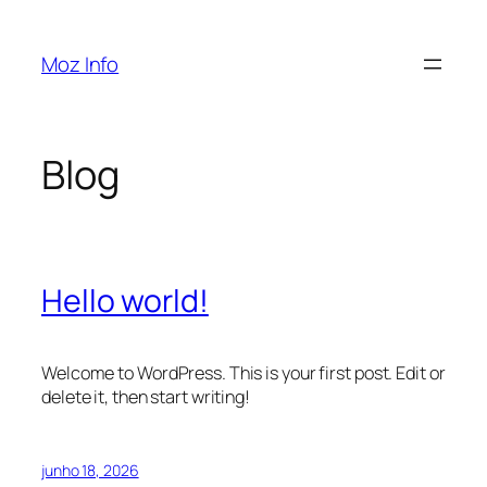
Pular
para
Moz Info
o
conteúdo
Blog
Hello world!
Welcome to WordPress. This is your first post. Edit or
delete it, then start writing!
junho 18, 2026