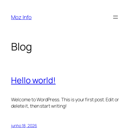
Pular
para
Moz Info
o
conteúdo
Blog
Hello world!
Welcome to WordPress. This is your first post. Edit or
delete it, then start writing!
junho 18, 2026