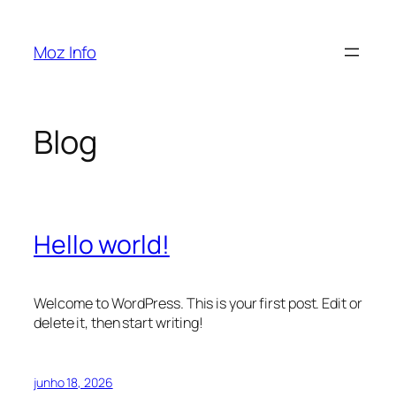
Pular
para
Moz Info
o
conteúdo
Blog
Hello world!
Welcome to WordPress. This is your first post. Edit or
delete it, then start writing!
junho 18, 2026