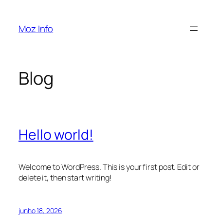
Pular
para
Moz Info
o
conteúdo
Blog
Hello world!
Welcome to WordPress. This is your first post. Edit or
delete it, then start writing!
junho 18, 2026