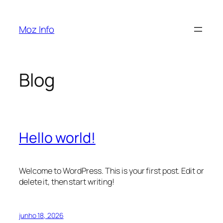
Pular
para
Moz Info
o
conteúdo
Blog
Hello world!
Welcome to WordPress. This is your first post. Edit or
delete it, then start writing!
junho 18, 2026