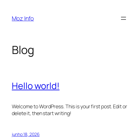
Pular
para
Moz Info
o
conteúdo
Blog
Hello world!
Welcome to WordPress. This is your first post. Edit or
delete it, then start writing!
junho 18, 2026