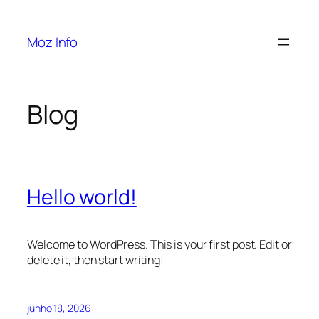
Pular
para
Moz Info
o
conteúdo
Blog
Hello world!
Welcome to WordPress. This is your first post. Edit or
delete it, then start writing!
junho 18, 2026